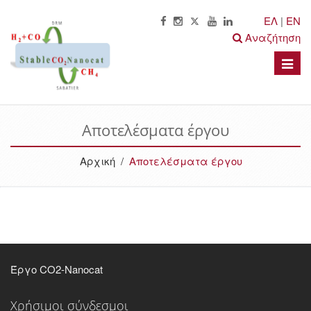
ΕΛ
|
EN
Αναζήτηση
Toggle
naviga
Αποτελέσματα έργου
Αρχική
/
Αποτελέσματα έργου
Έργο CO2-Nanocat
Χρήσιμοι σύνδεσμοι